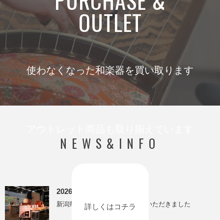
OUTLET
使わなくなった和楽器を買い取ります
アウトレット商品も取り揃えています
NEWS&INFO
2026/8/4
新潟県立自然科学館にてご紹介いただきました
詳しくはコチラ