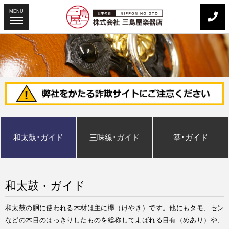
MENU
和太鼓･ガイド
三味線･ガイド
箏･ガイド
和太鼓・ガイド
和太鼓の胴に使われる木材は主に欅（けやき）です。他にもタモ、セン
などの木目のはっきりしたものを総称してよばれる目有（めあり）や、